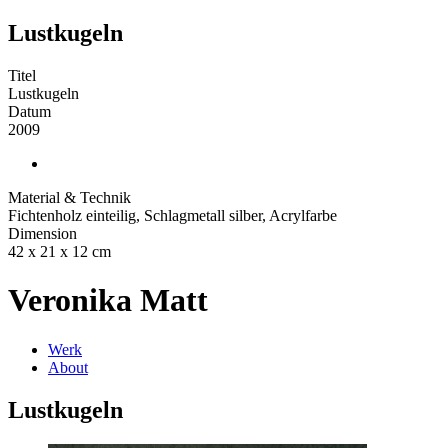
Lustkugeln
Titel
Lustkugeln
Datum
2009
Material & Technik
Fichtenholz einteilig, Schlagmetall silber, Acrylfarbe
Dimension
42 x 21 x 12 cm
Veronika Matt
Werk
About
Lustkugeln